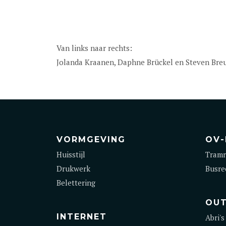
Van links naar rechts:
Jolanda Kraanen, Daphne Brückel en Steven Breu
VORMGEVING
OV-
Huisstijl
Tramr
Drukwerk
Busre
Belettering
OU
INTERNET
Abri's