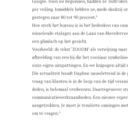
Google. Toen we begonnen, hadden ze 1600 like
per veiling. Inmiddels hebben ze, mede dankzij on
gestegen naar 80 tot 90 procent.”
Hoe sterk het bureau is in het bedenken van cam
wisselende etalages aan de Laan van Meerdervoor
een glimlach op het gezicht.
Voorbeeld: de tekst ‘ZOOOM’ als verwijzing naa
afbeelding van een bij die het voorjaar symbolise
onze eigen uitspattingen. En we knipogen altijd n
Die actualiteit houdt Daphne nauwlettend in de g
vraag van klanten is in de loop van de tijd vera
deden, is helemaal verdwenen. Daartegenover staa
communicatiewerkzaamheden. Een nieuwe expert
aangetrokken. Je moet je tenslotte omringen met 
om te vragen.”