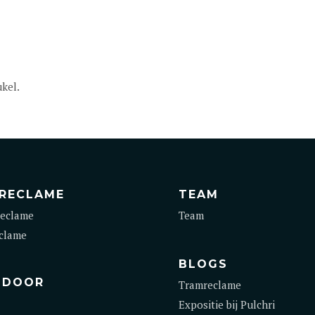
kel.
RECLAME
TEAM
eclame
Team
clame
BLOGS
TDOOR
Tramreclame
Expositie bij Pulchri