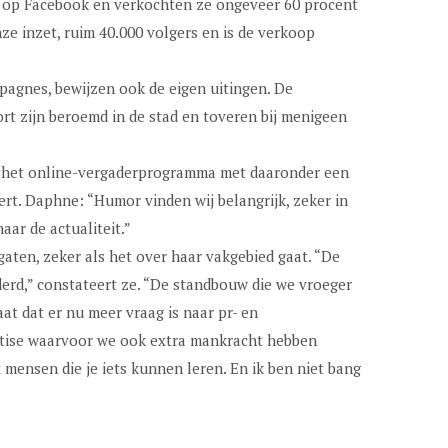
s op Facebook en verkochten ze ongeveer 60 procent
ze inzet, ruim 40.000 volgers en is de verkoop
pagnes, bewijzen ook de eigen uitingen. De
t zijn beroemd in de stad en toveren bij menigeen
r het online-vergaderprogramma met daaronder een
ert. Daphne: “Humor vinden wij belangrijk, zeker in
aar de actualiteit.”
aten, zeker als het over haar vakgebied gaat. “De
nderd,” constateert ze. “De standbouw die we vroeger
t dat er nu meer vraag is naar pr- en
ise waarvoor we ook extra mankracht hebben
mensen die je iets kunnen leren. En ik ben niet bang