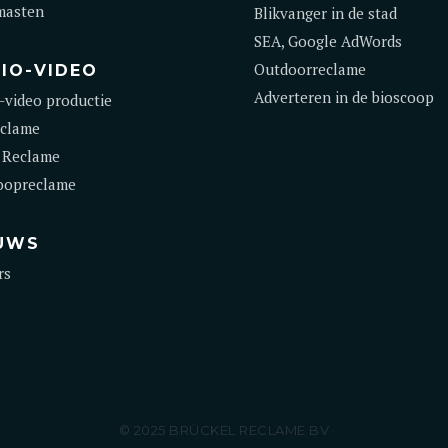
masten
Blikvanger in de stad
SEA, Google AdWords
Outdoorreclame
IO-VIDEO
Adverteren in de bioscoop
-video productie
clame
 Reclame
oopreclame
UWS
rs
© 2025 BRÜCKEL RECLAME BV