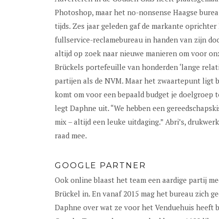
Photoshop, maar het no-nonsense Haagse bureau 
tijds. Zes jaar geleden gaf de markante oprichter
fullservice-reclamebureau in handen van zijn do
altijd op zoek naar nieuwe manieren om voor onz
Brückels portefeuille van honderden ‘lange relati
partijen als de NVM. Maar het zwaartepunt ligt bij
komt om voor een bepaald budget je doelgroep te 
legt Daphne uit. “We hebben een gereedschapskist
mix – altijd een leuke uitdaging.” Abri’s, drukw
raad mee.
GOOGLE PARTNER
Ook online blaast het team een aardige partij mee
Brückel in. En vanaf 2015 mag het bureau zich ge
Daphne over wat ze voor het Venduehuis heeft be