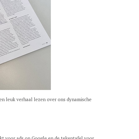
e een leuk verhaal lezen over ons dynamische
kt voor ads op Google en de tekentafel voor