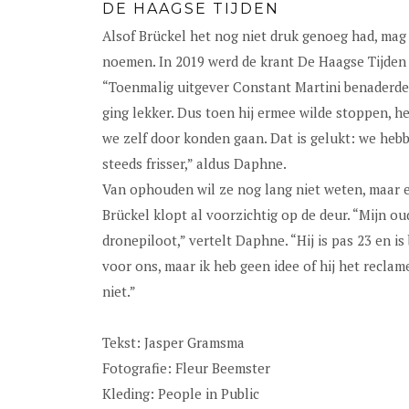
DE HAAGSE TIJDEN
Alsof Brückel het nog niet druk genoeg had, mag 
noemen. In 2019 werd de krant De Haagse Tijden
“Toenmalig uitgever Constant Martini benaderde 
ging lekker. Dus toen hij ermee wilde stoppen, h
we zelf door konden gaan. Dat is gelukt: we he
steeds frisser,” aldus Daphne.
Van ophouden wil ze nog lang niet weten, maar e
Brückel klopt al voorzichtig op de deur. “Mijn o
dronepiloot,” vertelt Daphne. “Hij is pas 23 en is 
voor ons, maar ik heb geen idee of hij het recla
niet.”
Tekst: Jasper Gramsma
Fotografie: Fleur Beemster
Kleding: People in Public